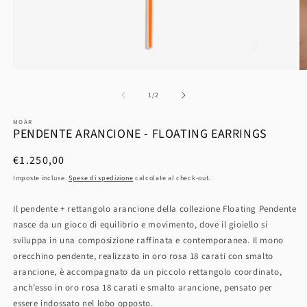
su
1
/
2
MOÀR
PENDENTE ARANCIONE - FLOATING EARRINGS
Prezzo
€1.250,00
di
Imposte incluse.
Spese di spedizione
calcolate al check-out.
listino
Il pendente + rettangolo arancione della collezione Floating Pendente
nasce da un gioco di equilibrio e movimento, dove il gioiello si
sviluppa in una composizione raffinata e contemporanea. Il mono
orecchino pendente, realizzato in oro rosa 18 carati con smalto
arancione, è accompagnato da un piccolo rettangolo coordinato,
anch’esso in oro rosa 18 carati e smalto arancione, pensato per
essere indossato nel lobo opposto.