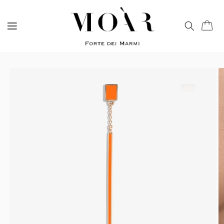
Vai
direttamente
ai contenuti
Carrell
Passa alle
informazioni
sul prodotto