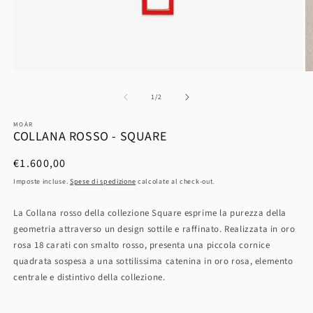
su
1
/
2
MOÀR
COLLANA ROSSO - SQUARE
Prezzo
€1.600,00
di
Imposte incluse.
Spese di spedizione
calcolate al check-out.
listino
La Collana rosso della collezione Square esprime la purezza della
geometria attraverso un design sottile e raffinato. Realizzata in oro
rosa 18 carati con smalto rosso, presenta una piccola cornice
quadrata sospesa a una sottilissima catenina in oro rosa, elemento
centrale e distintivo della collezione.