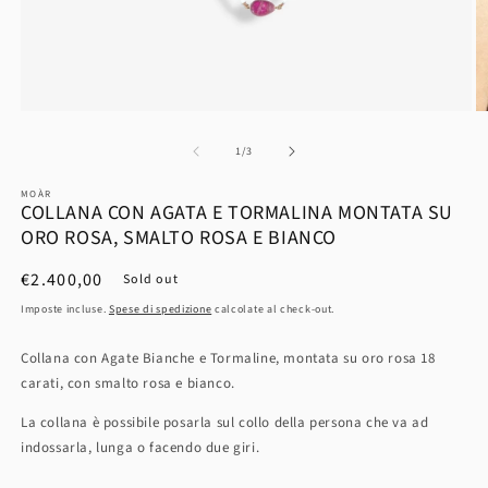
su
1
/
3
MOÀR
COLLANA CON AGATA E TORMALINA MONTATA SU
ORO ROSA, SMALTO ROSA E BIANCO
Prezzo
€2.400,00
Sold out
di
Imposte incluse.
Spese di spedizione
calcolate al check-out.
listino
Collana con Agate Bianche e Tormaline, montata su oro rosa 18
carati, con smalto rosa e bianco.
La collana è possibile posarla
sul collo della persona che va ad
indossarla, lunga
o facendo due giri.