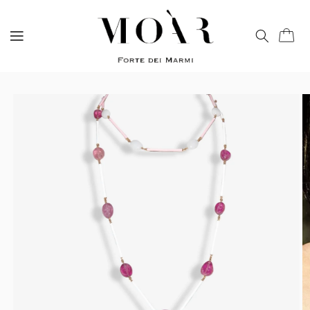
Vai
direttamente
ai contenuti
Carrell
Passa alle
informazioni
sul prodotto