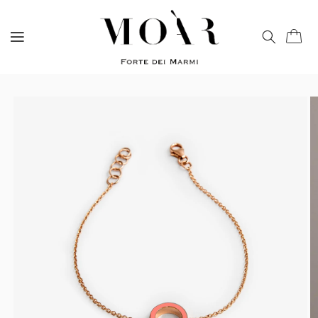
Vai
direttamente
ai contenuti
Carrell
Passa alle
informazioni
sul prodotto