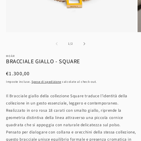
su
1
/
2
MOÀR
BRACCIALE GIALLO - SQUARE
Prezzo
€1.300,00
di
Imposte incluse.
Spese di spedizione
calcolate al check-out.
listino
Il Bracciale giallo della collezione Square traduce l’identità della
collezione in un gesto essenziale, leggero e contemporaneo.
Realizzato in oro rosa 18 carati con smalto giallo, riprende la
geometria distintiva della linea attraverso una piccola cornice
quadrata che si appoggia con naturale delicatezza sul polso.
Pensato per dialogare con collana e orecchini della stessa collezione,
questo bracciale unisce equilibrio formale e presenza cromatica in