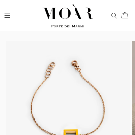
Vai
direttamente
ai contenuti
Carrell
Passa alle
informazioni
sul prodotto