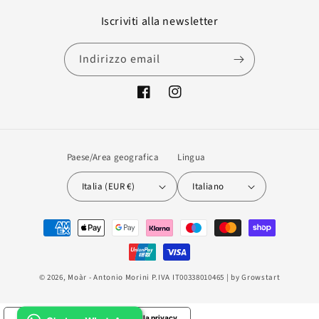
Iscriviti alla newsletter
Indirizzo email
Facebook
Instagram
Paese/Area geografica
Lingua
Italia (EUR €)
Italiano
Metodi
di
pagamento
© 2026,
Moàr
- Antonio Morini P.IVA IT00338010465 | by
Growstart
Le tue preferenze relative alla privacy