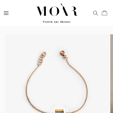
Vai
direttamente
ai contenuti
Carrell
Passa alle
informazioni
sul prodotto