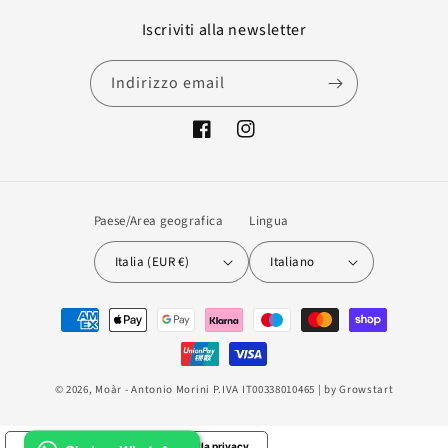
Iscriviti alla newsletter
Indirizzo email
Facebook
Instagram
Paese/Area geografica
Lingua
Italia (EUR €)
Italiano
Metodi
di
pagamento
© 2026,
Moàr
- Antonio Morini P.IVA IT00338010465 | by
Growstart
Le tue preferenze relative alla privacy