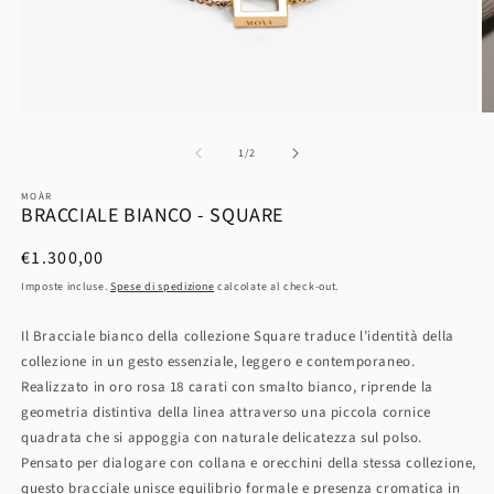
su
1
/
2
MOÀR
BRACCIALE BIANCO - SQUARE
Prezzo
€1.300,00
di
Imposte incluse.
Spese di spedizione
calcolate al check-out.
listino
Il Bracciale bianco della collezione Square traduce l’identità della
collezione in un gesto essenziale, leggero e contemporaneo.
Realizzato in oro rosa 18 carati con smalto bianco, riprende la
geometria distintiva della linea attraverso una piccola cornice
quadrata che si appoggia con naturale delicatezza sul polso.
Pensato per dialogare con collana e orecchini della stessa collezione,
questo bracciale unisce equilibrio formale e presenza cromatica in